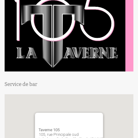
Service de bar
Taverne 105
105, rue Principale sud