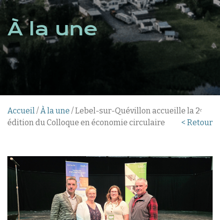
À la une
Accueil
/
À la une
/ Lebel-sur-Quévillon accueille la 2ᵉ
édition du Colloque en économie circulaire
< Retour